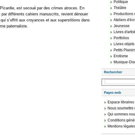
Politique
n Picardie, est secoué par des crimes atroces. En
Théâtre
é par différents cahiers manuscrits, revient dénouer
Productions 
qui s’offrit aux croyances et aux superstitions dans
Ateliers d'écr
sme paternaliste.
Jeunesse
Livres d'artis
Portfolios
Livres objets
Petits Plaisir
Erotisme
Musique-Dis
Rechercher
Pages web
Espace libraires
Nous soumettre 
Qui sommes nou
Conditions géné
Mentions légale