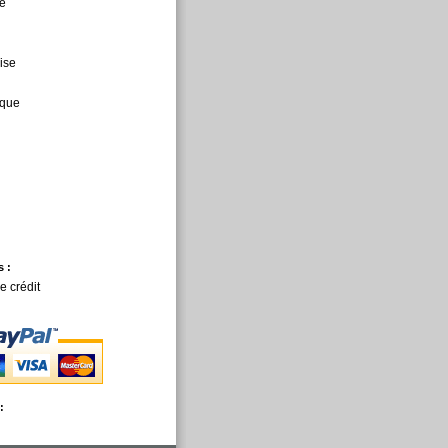
e
ise
èque
 :
e crédit
: