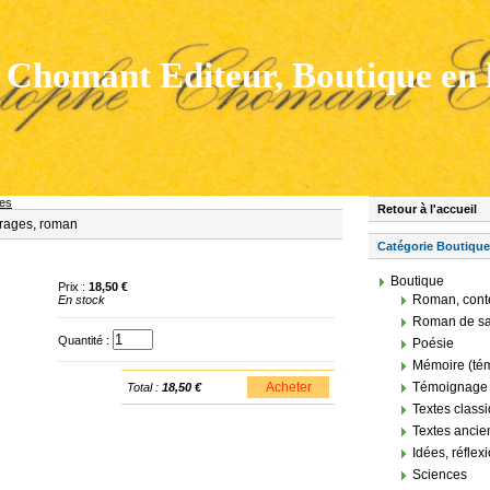
 Chomant Editeur, Boutique en 
les
Retour à l'accueil
orages, roman
Catégorie Boutique
Boutique
Prix :
18,50 €
Roman, conte
En stock
Roman de sab
Quantité :
Poésie
Mémoire (tém
Acheter
Témoignage 
Total :
18,50 €
Textes class
Textes ancie
Idées, réflex
Sciences