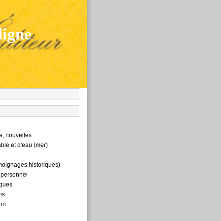
ligne
, nouvelles
le et d'eau (mer)
oignages historiques)
personnel
iques
ns
ion