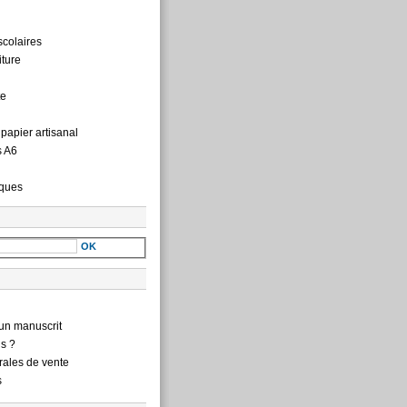
scolaires
iture
te
 papier artisanal
s A6
ques
un manuscrit
s ?
rales de vente
s