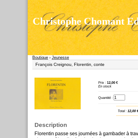
Christophe Chomant Edi
Boutique
›
Jeunesse
François Creignou, Florentin, conte
Prix :
12,00 €
En stock
Quantité :
Total :
12,00 
Description
Florentin passe ses journées à gambader à trav