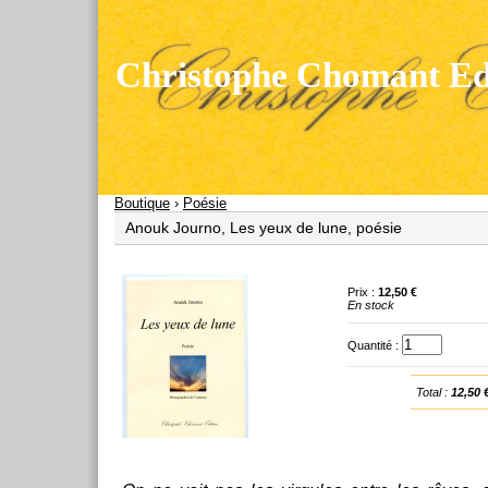
Christophe Chomant Edi
Boutique
›
Poésie
Anouk Journo, Les yeux de lune, poésie
Prix :
12,50 €
En stock
Quantité :
Total :
12,50 