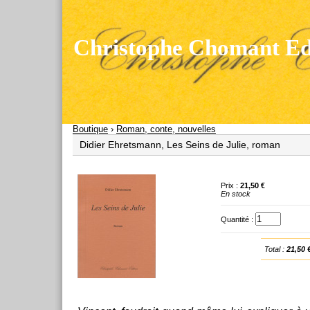
Christophe Chomant Edi
Boutique
›
Roman, conte, nouvelles
Didier Ehretsmann, Les Seins de Julie, roman
Prix :
21,50 €
En stock
Quantité :
Total :
21,50 